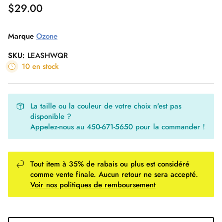
$29.00
Leçons de Kite
Marque
Ozone
Carte-cadeau 30 Noeuds
SKU:
LEASHWQR
Ensembles WING
Slingshot Phantasm -50%
Ensembles Windsurf
Planches de Surf en Liquidation
10 en stock
Mystic Marshall 5/3mm 2023 en
Flite AIR
liquidation !
La taille ou la couleur de votre choix n'est pas
disponible ?
Appelez-nous au 450-671-5650 pour la commander !
Tout item à 35% de rabais ou plus est considéré
Ailes en Liquidation
comme vente finale. Aucun retour ne sera accepté.
Voir nos politiques de remboursement