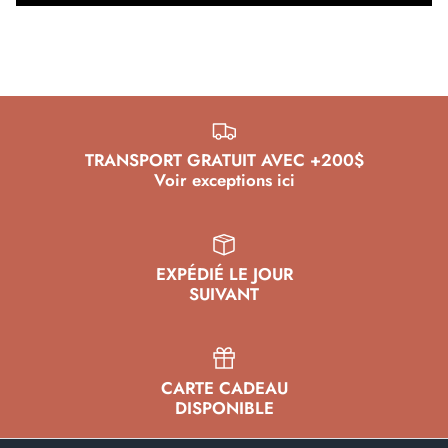
Leçons de Planche à Voile
Apprenez la wing avec nous !
Foils en Liquidation
Pagaies en Promo
TRANSPORT GRATUIT AVEC +200$
Voir exceptions ici
EXPÉDIÉ LE JOUR
SUIVANT
CARTE CADEAU
DISPONIBLE
Pratiquez le E-Foil avec nous !