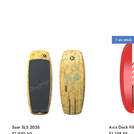
1 en stock
Soar SLS 2026
Axis Dock Fi
$1,930.60
$1,158.55