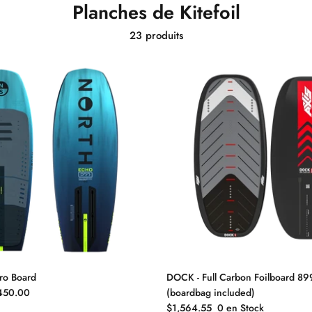
Planches de Kitefoil
23 produits
ro Board
DOCK - Full Carbon Foilboard 8
450.00
(boardbag included)
$1,564.55
0 en Stock