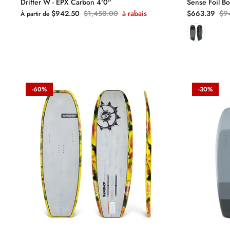
Drifter W - EPX Carbon 4'0"
Sense Foil B
$942.50
$1,450.00
à rabais
$663.39
$9
À partir de
-60%
-30%