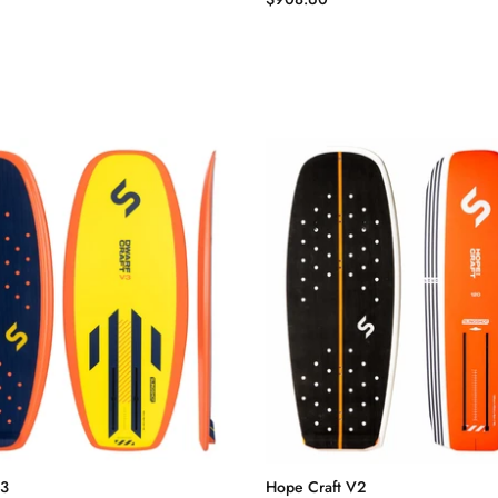
V3
Hope Craft V2