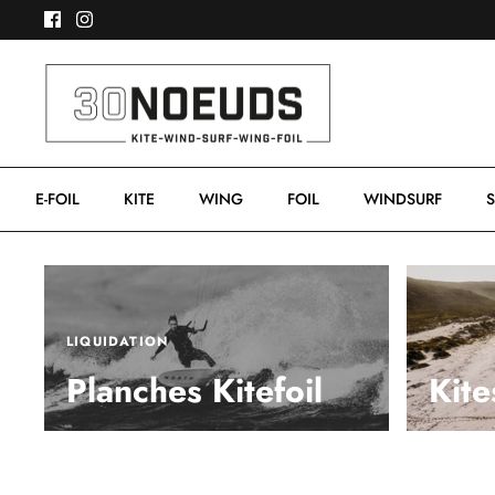
Passer
au
contenu
E-FOIL
KITE
WING
FOIL
WINDSURF
S
LIQUIDATION
Planches Kitefoil
Kite