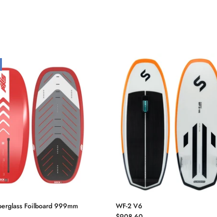
berglass Foilboard 999mm
WF-2 V6
$908.60