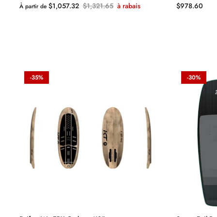
$1,057.32
$1,321.65
à rabais
$978.60
À partir de
-35%
-30%