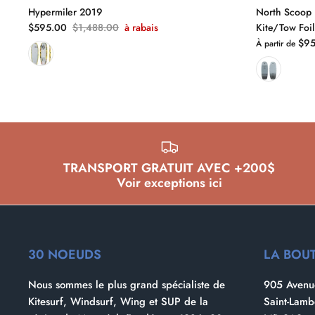
Hypermiler 2019
North Scoop 
$595.00
$1,488.00
à rabais
Kite/Tow Foil
$95
À partir de
TRANSPORT GRATUIT AVEC +200$
Voir exceptions ici
30 NOEUDS
LA BOU
Nous sommes le plus grand spécialiste de
905 Avenue
Kitesurf, Windsurf, Wing et SUP de la
Saint-Lam