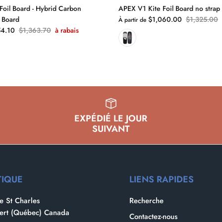
Foil Board - Hybrid Carbon
APEX V1 Kite Foil Board no strap
 Board
$1,060.00
$1,325.00
À partir de
4.10
$1,363.70
à rabais
EXPÉDIÉ LE JOUR
SUIVANT
TIQUE
LIENS RAPIDES
 St Charles
Recherche
bert (Québec) Canada
Contactez-nous