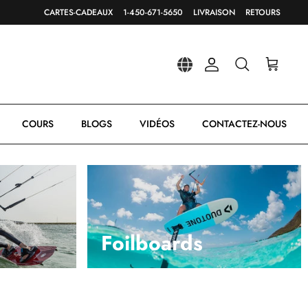
CARTES-CADEAUX
1-450-671-5650
LIVRAISON
RETOURS
Compte
Recherche
Panier
COURS
BLOGS
VIDÉOS
CONTACTEZ-NOUS
Foilboards