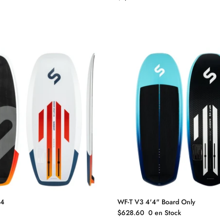
V4
WF-T V3 4'4" Board Only
$628.60
0 en Stock