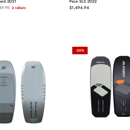
oard 2021
Pace SLS 2022
47.70
à rabais
$1,494.94
-20%