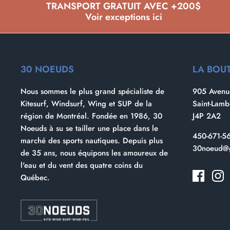
TRANSPORT GRATUIT AVEC +200$
Voir exceptions ici
30 NOEUDS
LA BOU
Nous sommes le plus grand spécialiste de
905 Avenue
Kitesurf, Windsurf, Wing et SUP de la
Saint-Lam
région de Montréal. Fondée en 1986, 30
J4P 2A2
Noeuds à su se tailler une place dans le
450-671-5
marché des sports nautiques. Depuis plus
30noeud@
de 35 ans, nous équipons les amoureux de
l'eau et du vent des quatre coins du
Québec.