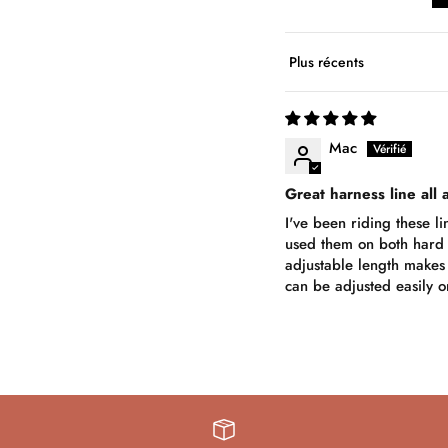
Sort by
Mac
Great harness line all
I've been riding these l
used them on both hard 
adjustable length makes 
can be adjusted easily 