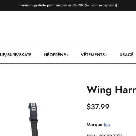
Livraison gratuite pour un panier de 200$+
(voir exceptions)
UP/SURF/SKATE
NÉOPRÈNE+
VÊTEMENTS+
USAGÉ
Wing Harn
$37.99
Marque
Ion