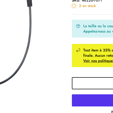
SKU:
48220-7071
2 en stock
La taille ou la co
Appelez-nous au
Tout item à 35% 
finale. Aucun ret
Voir nos politiq
P