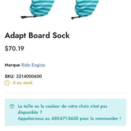
Leçons de Kite
Carte-cadeau 30 Noeuds
Adapt Board Sock
Ensembles KITE
Ensembles WING
Slingshot Phantasm -50%
Ensembles Windsurf
Planches de Surf en Liquidation
$70.19
Mystic Marshall 5/3mm 2023 en
Flite AIR
liquidation !
Marque
Ride Engine
SKU:
3214000600
5 en stock
La taille ou la couleur de votre choix n'est pas
disponible ?
Appelez-nous au 450-671-5650 pour la commander !