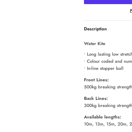
P
Description
Water Kite
• Long lasting low stretc
• Colour coded and nu
• In-line stopper ball
Front Lines:
500kg breaking strengt
Back Lines:
300kg breaking strengt
Available lengths:
10m, 13m, 15m, 20m, 