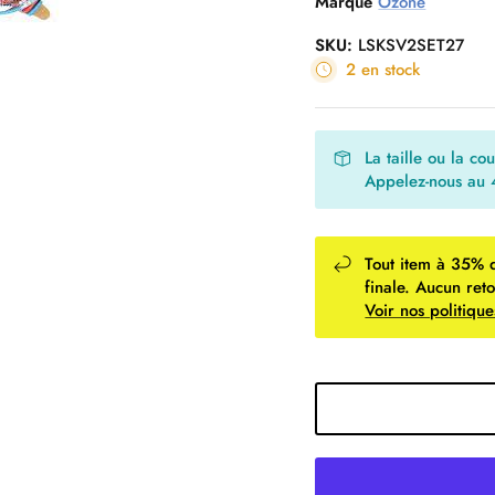
Marque
Ozone
SKU:
LSKSV2SET27
2 en stock
La taille ou la co
Appelez-nous au
Tout item à 35% 
finale. Aucun ret
Voir nos politiq