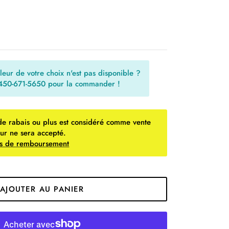
uleur de votre choix n'est pas disponible ?
 450-671-5650 pour la commander !
de rabais ou plus est considéré comme vente
our ne sera accepté.
ues de remboursement
AJOUTER AU PANIER