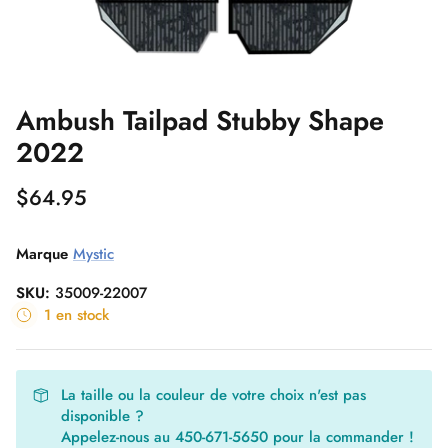
Leçons de Kite
Carte-cadeau 30 Noeuds
Ambush Tailpad Stubby Shape
Ensembles KITE
Ensembles WING
Slingshot Phantasm -50%
Ensembles Windsurf
Planches de Surf en Liquidation
2022
Mystic Marshall 5/3mm 2023 en
Flite AIR
$64.95
liquidation !
Marque
Mystic
SKU:
35009-22007
1 en stock
La taille ou la couleur de votre choix n'est pas
disponible ?
Appelez-nous au 450-671-5650 pour la commander !