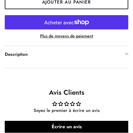
AJOUTER AU PANIER
Leçons de Planche à Voile
Leçons de Kitesurf !
Apprenez la wing avec nous !
Foils en Liquidation
Pagaies en Promo
Plus de moyens de paiement
Description
Avis Clients
Soyez le premier à écrire un avis
Pratiquez le E-Foil avec nous !
Écrire un avis