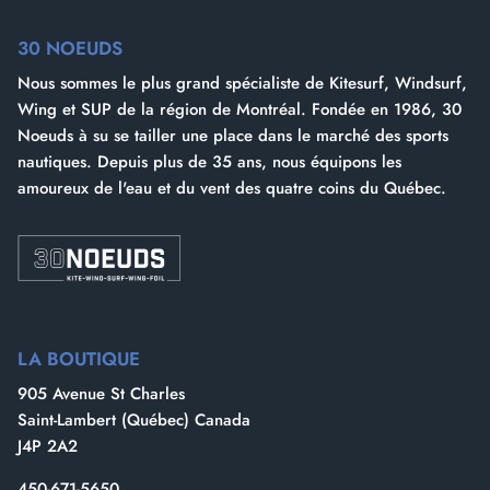
30 NOEUDS
Nous sommes le plus grand spécialiste de Kitesurf, Windsurf,
Besoin d'une batterie de plus ? LOUEZ
Wing et SUP de la région de Montréal. Fondée en 1986, 30
ICI
Noeuds à su se tailler une place dans le marché des sports
nautiques. Depuis plus de 35 ans, nous équipons les
amoureux de l'eau et du vent des quatre coins du Québec.
LA BOUTIQUE
905 Avenue St Charles
Saint-Lambert (Québec) Canada
J4P 2A2
450-671-5650