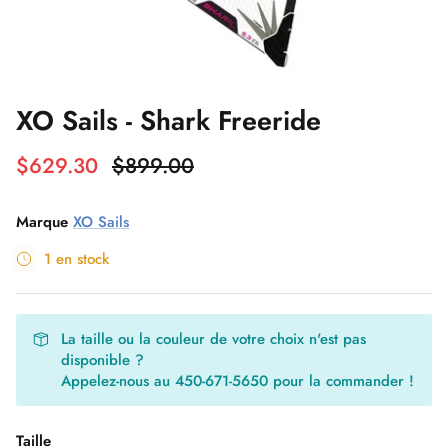
Leçons de Kite
Carte-cadeau 30 Noeuds
XO Sails - Shark Freeride
Ensembles WING
Slingshot Phantasm -50%
Ensembles Windsurf
Planches de Surf en Liquidation
$629.30
$899.00
Mystic Marshall 5/3mm 2023 en
Flite AIR
liquidation !
Marque
XO Sails
1 en stock
Ailes en Liquidation
La taille ou la couleur de votre choix n'est pas
disponible ?
Appelez-nous au 450-671-5650 pour la commander !
Taille