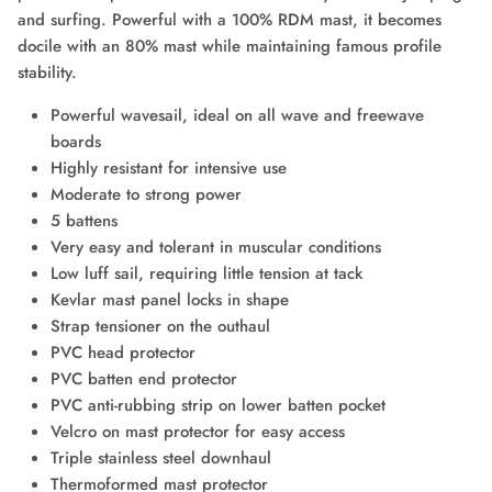
Leçons de E-Foil
and surfing. Powerful with a 100% RDM mast, it becomes
docile with an 80% mast while maintaining famous profile
stability.
Powerful wavesail, ideal on all wave and freewave
boards
Highly resistant for intensive use
Moderate to strong power
5 battens
Very easy and tolerant in muscular conditions
Low luff sail, requiring little tension at tack
Kevlar mast panel locks in shape
Strap tensioner on the outhaul
PVC head protector
PVC batten end protector
PVC anti-rubbing strip on lower batten pocket
Velcro on mast protector for easy access
Triple stainless steel downhaul
Thermoformed mast protector