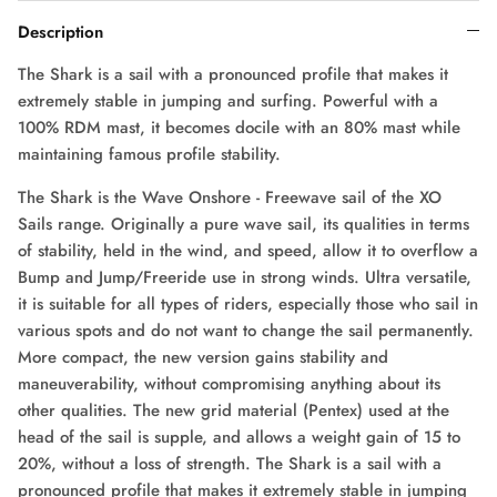
Leçons de Planche à Voile
Description
The Shark is a sail with a pronounced profile that makes it
extremely stable in jumping and surfing. Powerful with a
Apprenez la wing avec nous !
Foils en Liquidation
Pagaies en Promo
100% RDM mast, it becomes docile with an 80% mast while
maintaining famous profile stability.
The Shark is the Wave Onshore - Freewave sail of the XO
Sails range. Originally a pure wave sail, its qualities in terms
of stability, held in the wind, and speed, allow it to overflow a
Bump and Jump/Freeride use in strong winds. Ultra versatile,
it is suitable for all types of riders, especially those who sail in
various spots and do not want to change the sail permanently.
More compact, the new version gains stability and
maneuverability, without compromising anything about its
other qualities. The new grid material (Pentex) used at the
head of the sail is supple, and allows a weight gain of 15 to
Pratiquez le E-Foil avec nous !
20%, without a loss of strength. The Shark is a sail with a
pronounced profile that makes it extremely stable in jumping