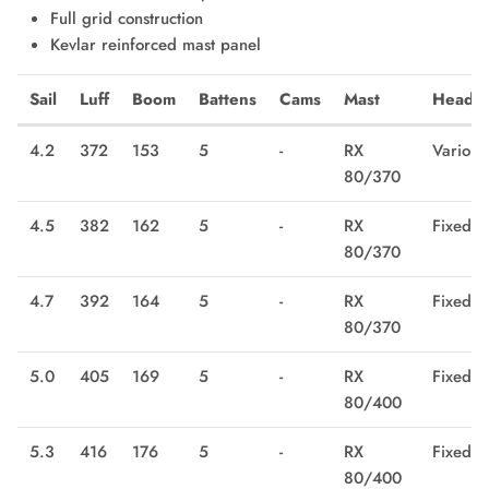
Full grid construction
Kevlar reinforced mast panel
Besoin d'une batterie de plus ? LOUEZ
Sail
Luff
Boom
Battens
Cams
Mast
Head
ICI
4.2
372
153
5
-
RX
Vario
80/370
4.5
382
162
5
-
RX
Fixed
80/370
4.7
392
164
5
-
RX
Fixed
80/370
5.0
405
169
5
-
RX
Fixed
80/400
5.3
416
176
5
-
RX
Fixed
80/400