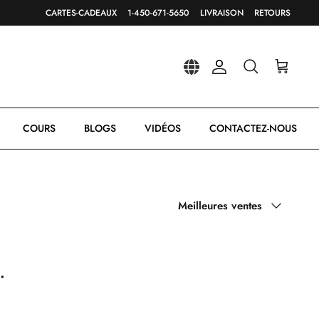
CARTES-CADEAUX
1-450-671-5650
LIVRAISON
RETOURS
Compte
Recherche
Panier
COURS
BLOGS
VIDÉOS
CONTACTEZ-NOUS
Trier
Meilleures ventes
par
.