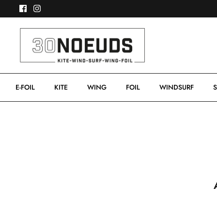
Passer
au
contenu
E-FOIL
KITE
WING
FOIL
WINDSURF
S